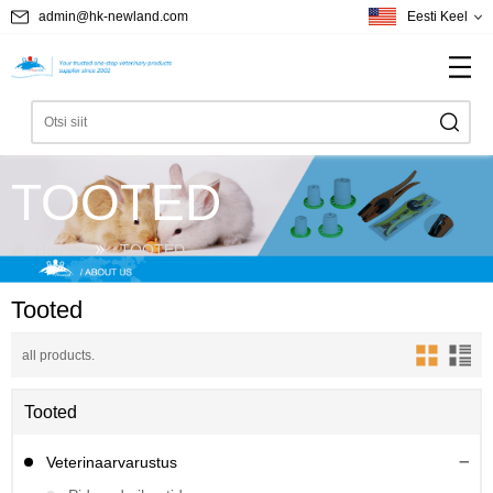
admin@hk-newland.com
Eesti Keel
TOOTED
Home
TOOTED
Tooted
all products.
Tooted
Veterinaarvarustus