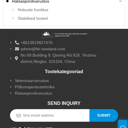
Ratsaspordivarustus
Hobuste hooldus
Stabiilsed tooted
+8613819827476
admin@hk-newland.com
No.69.Building 9, Qiming Rd 818, Yinzhou
district,Ningbo, 315104, China
Tootekategooriad
Veterinaarvarustus
Põllumajandustehnika
Ratsaspordivarustus
SEND INQUIRY
SUBMIT