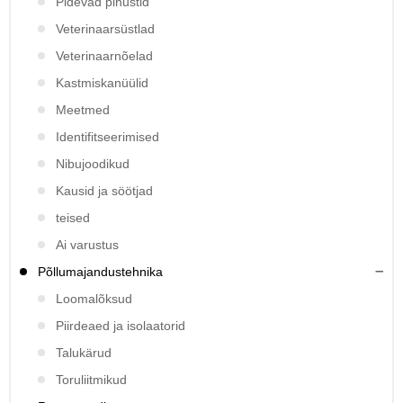
Pidevad pihustid
Veterinaarsüstlad
Veterinaarnõelad
Kastmiskanüülid
Meetmed
Identifitseerimised
Nibujoodikud
Kausid ja söötjad
teised
Ai varustus
Põllumajandustehnika
Loomalõksud
Piirdeaed ja isolaatorid
Talukärud
Toruliitmikud