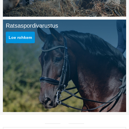
Ratsaspordivarustus
Loe rohkem