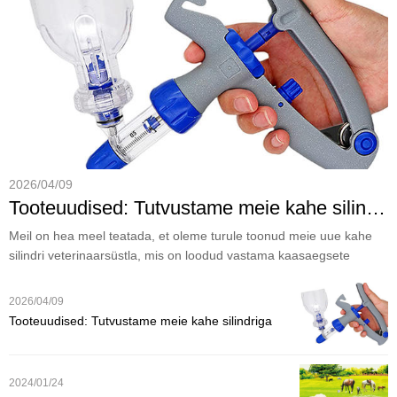
2026/04/09
Tooteuudised: Tutvustame meie kahe silindriga veterinaarsüstalt tõhusaks kariloomade hooldamiseks
Meil on hea meel teatada, et oleme turule toonud meie uue kahe
silindri veterinaarsüstla, mis on loodud vastama kaasaegsete
farmide ja veterinaarpraktikate kõrge efektiivsusega nõudmistele.
2026/04/09
Tooteuudised: Tutvustame meie kahe silindriga
veterinaarsüstalt tõhusaks kariloomade
hooldamiseks
2024/01/24