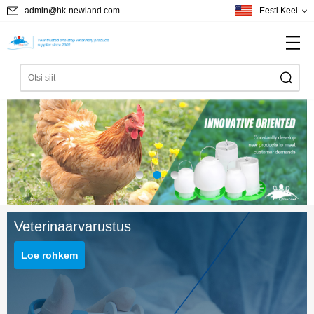
admin@hk-newland.com
Eesti Keel
Veterinaarvarustus
Loe rohkem