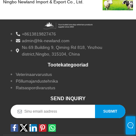
Ningbo Newland Import & Export Co., Ltd.
tähistab 10-aastast tipptasemel veterinaartoodete
tootmist
+8613819827476
admin@hk-newland.com
No.69.Building 9, Qiming Rd 818, Yinzhou
district,Ningbo, 315104, China
Tootekategooriad
Veterinaarvarustus
Põllumajandustehnika
Ratsaspordivarustus
SEND INQUIRY
SUBMIT