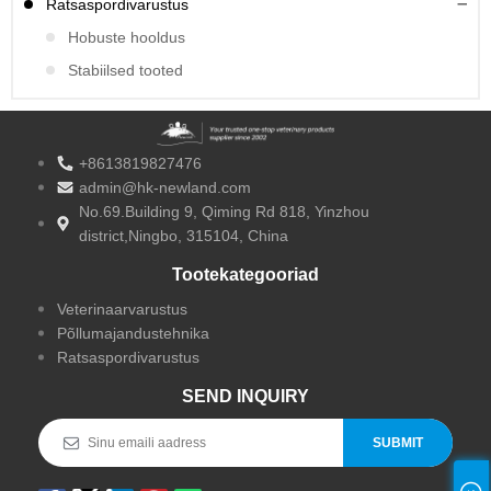
Ratsaspordivarustus
Hobuste hooldus
Stabiilsed tooted
+8613819827476
admin@hk-newland.com
No.69.Building 9, Qiming Rd 818, Yinzhou
district,Ningbo, 315104, China
Tootekategooriad
Veterinaarvarustus
Põllumajandustehnika
Ratsaspordivarustus
SEND INQUIRY
SUBMIT