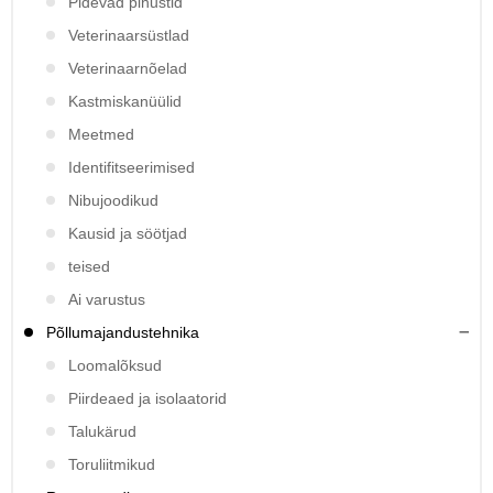
Pidevad pihustid
Veterinaarsüstlad
Veterinaarnõelad
Kastmiskanüülid
Meetmed
Identifitseerimised
Nibujoodikud
Kausid ja söötjad
teised
Ai varustus
Põllumajandustehnika
Loomalõksud
Piirdeaed ja isolaatorid
Talukärud
Toruliitmikud