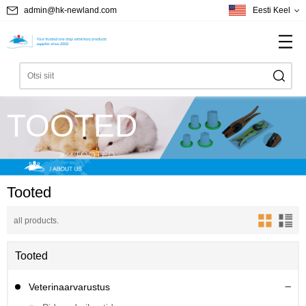
admin@hk-newland.com
Eesti Keel
TOOTED
Home
TOOTED
Tooted
all products.
Tooted
Veterinaarvarustus